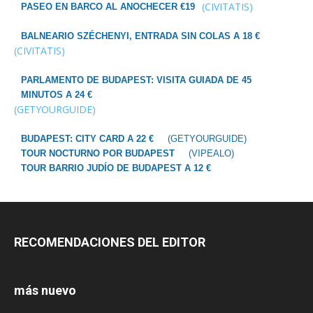
(CIVITATIS)
PASEO EN BARCO AL ANOCHECER €19
BALNEARIO SZÉCHENYI, ENTRADA SIN COLAS A 18 €
(CIVITATIS)
PARLAMENTO DE BUDAPEST: VISITA GUIADA DE 45
MINUTOS A 24 €
(GETYOURGUIDE)
BUDAPEST: CITY CARD A 22 €
(GETYOURGUIDE)
TOUR NOCTURNO POR BUDAPEST
(VIPEALO)
TOUR BARRIO JUDÍO DE BUDAPEST A 12 €
RECOMENDACIONES DEL EDITOR
más nuevo