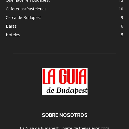
Que hacer en Budapest
13
Cafeterias/Pastelerias
10
Cerca de Budapest
9
Bares
6
Hoteles
5
SOBRE NOSOTROS
La Guia de Budapest - parte de
theviajeros.com