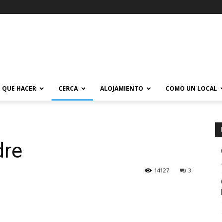
QUE HACER
CERCA
ALOJAMIENTO
COMO UN LOCAL
dre
14127
3