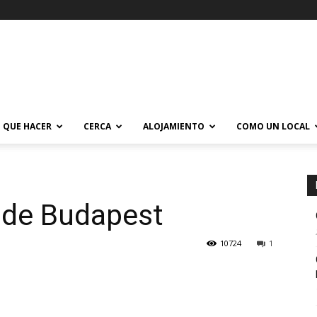
QUE HACER
CERCA
ALOJAMIENTO
COMO UN LOCAL
 de Budapest
10724
1