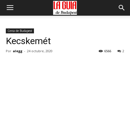
Cerca de Budapest
Kecskemét
Por
alegg
-
24 octubre, 2020
6566
2