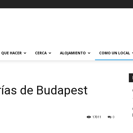
QUE HACER
CERCA
ALOJAMIENTO
COMO UN LOCAL
rías de Budapest
17011
0