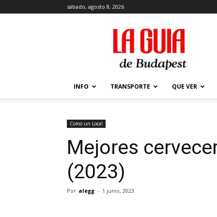
sábado, agosto 8, 2026
La
Guía
de
Budapest
–
Que
INFO
TRANSPORTE
QUE VER
ver
y
hacer
en
Como un Local
Budapest
Mejores cervece
(2023)
Por
alegg
-
1 junio, 2023