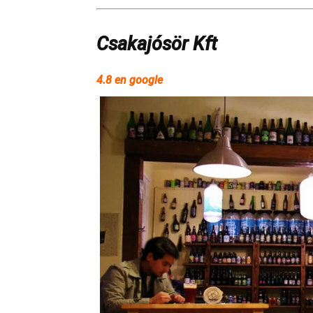
Csakajósör Kft
4.8 en google