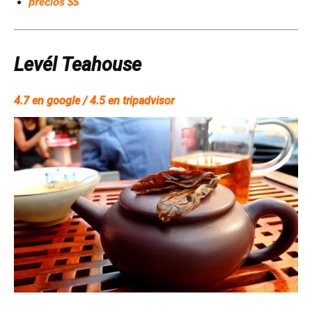
precios $$
Levél Teahouse
4.7 en google / 4.5 en tripadvisor