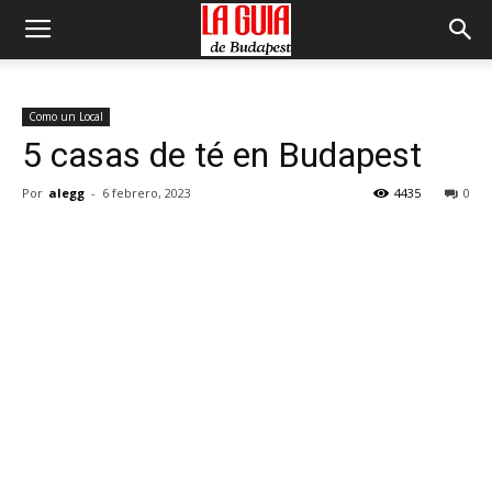
Como un Local
5 casas de té en Budapest
Por
alegg
-
6 febrero, 2023
4435
0