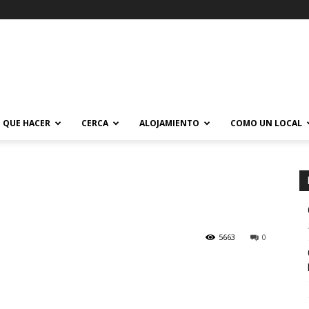
QUE HACER
CERCA
ALOJAMIENTO
COMO UN LOCAL
5663
0