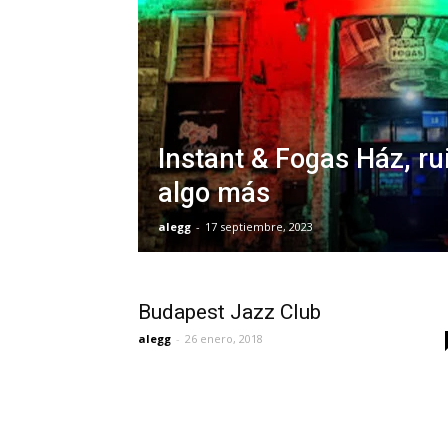
Instant & Fogas Ház, ru
algo más
alegg
-
17 septiembre, 2023
Budapest Jazz Club
alegg
-
26 enero, 2018