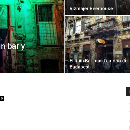
Rizmajer Beerhouse
in bar y
El Ruin Bar más famoso de
Budapest
0