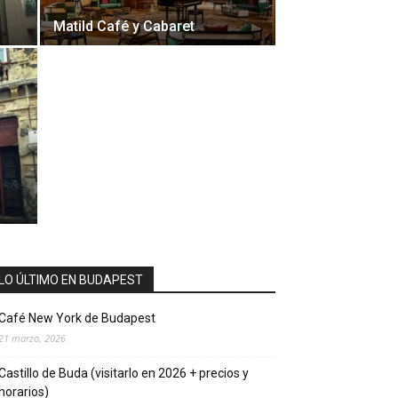
l
Matild Café y Cabaret
o
LO ÚLTIMO EN BUDAPEST
Café New York de Budapest
21 marzo, 2026
Castillo de Buda (visitarlo en 2026 + precios y
horarios)