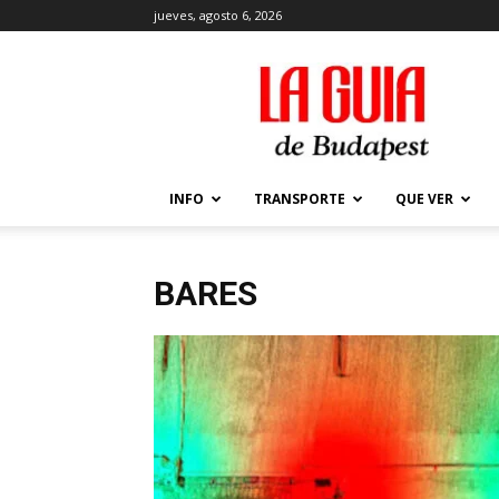
jueves, agosto 6, 2026
La
Guía
de
Budapest
–
Que
INFO
TRANSPORTE
QUE VER
ver
y
hacer
en
BARES
Budapest