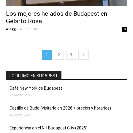
Los mejores helados de Budapest en
Gelarto Rosa
alegg
-
4 junio, 2021
0
1
2
3
LO ÚLTIMO EN BUDAPEST
Café New York de Budapest
21 marzo, 2026
Castillo de Buda (visitarlo en 2026 + precios y horarios)
16 enero, 2026
Experiencia en el NH Budapest City (2025)