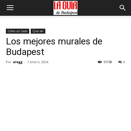
Como un Local
Que ver
Los mejores murales de
Budapest
Por
alegg
-
7 enero, 2024
13158
0