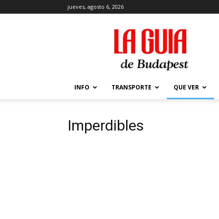
jueves, agosto 6, 2026
La
Guía
de
Budapest
–
Que
INFO
TRANSPORTE
QUE VER
ver
y
hacer
Imperdibles
en
Budapest