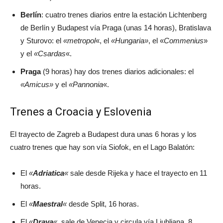
Berlín
: cuatro trenes diarios entre la estación Lichtenberg
de Berlín y Budapest vía Praga (unas 14 horas), Bratislava
y Sturovo: el
«metropol
«, el
«Hungaria»
, el «
Commenius
»
y el
«Csardas
«.
Praga
(9 horas) hay dos trenes diarios adicionales: el
«Amicus»
y el
«Pannonia
«.
Trenes a Croacia y Eslovenia
El trayecto de Zagreb a Budapest dura unas 6 horas y los
cuatro trenes que hay son vía Siofok, en el Lago Balatón:
El
«
Adriatica
«
sale desde Rijeka y hace el trayecto en 11
horas.
El
«
Maestral
«
desde Split, 16 horas.
El
«
Drava
«
, sale de Venecia y circula vía Ljubljana, 8