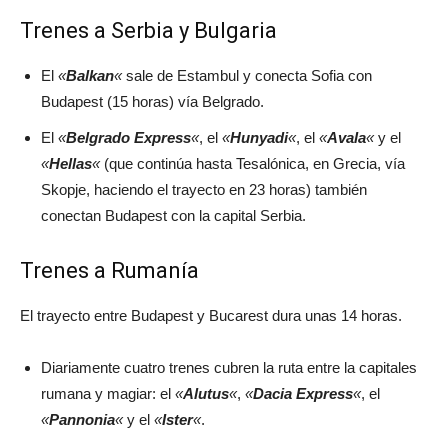
Trenes a Serbia y Bulgaria
El
«
Balkan
«
sale de Estambul y conecta Sofia con
Budapest (15 horas) vía Belgrado.
El
«
Belgrado Express
«
, el
«
Hunyadi
«
, el
«
Avala
«
y el
«
Hellas
«
(que continúa hasta Tesalónica, en Grecia, vía
Skopje, haciendo el trayecto en 23 horas) también
conectan Budapest con la capital Serbia.
Trenes a Rumanía
El trayecto entre Budapest y Bucarest dura unas 14 horas.
Diariamente cuatro trenes cubren la ruta entre la capitales
rumana y magiar: el
«
Alutus
«
,
«
Dacia Express
«
, el
«
Pannonia
«
y el
«
Ister
«
.