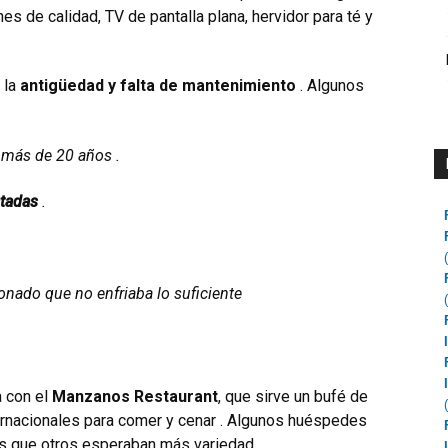
es de calidad, TV de pantalla plana, hervidor para té y
 la
antigüedad y falta de mantenimiento
. Algunos
 más de 20 años .
stadas
.
onado que no enfriaba lo suficiente
a con el
Manzanos Restaurant
, que sirve un bufé de
ernacionales para comer y cenar . Algunos huéspedes
as que otros esperaban más variedad .