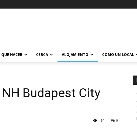
QUE HACER
CERCA
ALOJAMIENTO
COMO UN LOCAL
l NH Budapest City
494
0