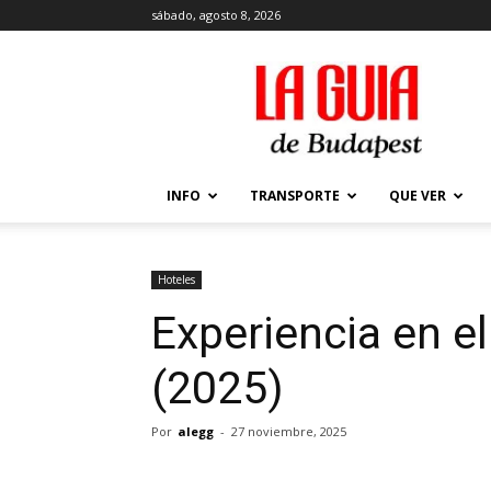
sábado, agosto 8, 2026
La
Guía
de
Budapest
–
Que
INFO
TRANSPORTE
QUE VER
ver
y
hacer
en
Hoteles
Budapest
Experiencia en e
(2025)
Por
alegg
-
27 noviembre, 2025