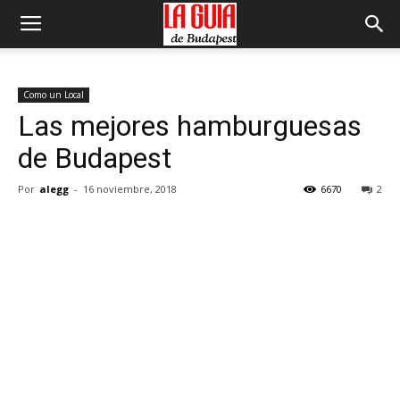
Como un Local
Las mejores hamburguesas
de Budapest
Por
alegg
-
16 noviembre, 2018
6670
2