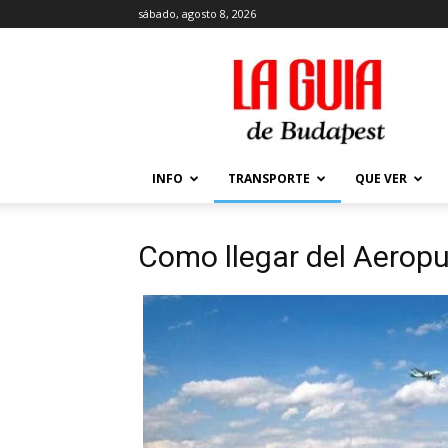
sábado, agosto 8, 2026
La
Guía
de
Budapest
–
Que
INFO
TRANSPORTE
QUE VER
ver
y
hacer
Como llegar del Aeropu
en
Budapest