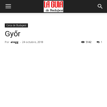
Cerca de Budapest
Győr
Por
alegg
-
24 octubre, 2018
5142
1