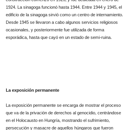
1924. La sinagoga funcionó hasta 1944. Entre 1944 y 1945, el
edificio de la sinagoga sirvió como un centro de internamiento.
Desde 1945 se llevaron a cabo algunos servicios religiosos
ocasionales, y posteriormente fue utilizada de forma
esporádica, hasta que cayó en un estado de semi-ruina.
En
1999, la Alianza de Comunidades Judías de Hungría donó la
propiedad al Centro Memorial, y la renovación del edificio
histórico comenzó en 2003. Una fotografía de los años 1930
sirve como guía a través de la reconstrucción. Una nueva sala
de oraciones fue construida en un rincón de la sinagoga para
la comunidad judía del distrito de Páva, que puede acomodar
La exposición permanente
La exposición permanente se encarga de mostrar el proceso
que va de la privación de derechos al genocidio, centrándose
en el Holocausto en Hungría, mostrando el sufrimiento,
persecución y masacre de aquellos húngaros que fueron