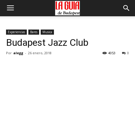
Experiencias
Bares
Musica
Budapest Jazz Club
Por
alegg
-
26 enero, 2018
4053
0