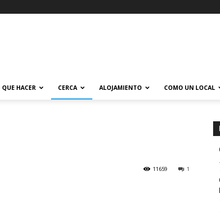
QUE HACER
CERCA
ALOJAMIENTO
COMO UN LOCAL
11659
1