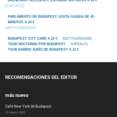
BALNEARIO SZÉCHENYI, ENTRADA SIN COLAS A 18 €
(CIVITATIS)
PARLAMENTO DE BUDAPEST: VISITA GUIADA DE 45
MINUTOS A 24 €
(GETYOURGUIDE)
BUDAPEST: CITY CARD A 22 €
(GETYOURGUIDE)
TOUR NOCTURNO POR BUDAPEST
(VIPEALO)
TOUR BARRIO JUDÍO DE BUDAPEST A 12 €
RECOMENDACIONES DEL EDITOR
más nuevo
Café New York de Budapest
21 marzo, 2026