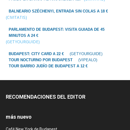
BALNEARIO SZÉCHENYI, ENTRADA SIN COLAS A 18 €
(CIVITATIS)
PARLAMENTO DE BUDAPEST: VISITA GUIADA DE 45
MINUTOS A 24 €
(GETYOURGUIDE)
BUDAPEST: CITY CARD A 22 €
(GETYOURGUIDE)
TOUR NOCTURNO POR BUDAPEST
(VIPEALO)
TOUR BARRIO JUDÍO DE BUDAPEST A 12 €
RECOMENDACIONES DEL EDITOR
más nuevo
Café New York de Budapest