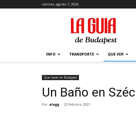
viernes, agosto 7, 2026
La
Guía
de
Budapest
–
Que
INFO
TRANSPORTE
QUE VER
ver
y
hacer
en
Que hacer en Budapest
Budapest
Un Baño en Széc
Por
alegg
-
23 febrero, 2021