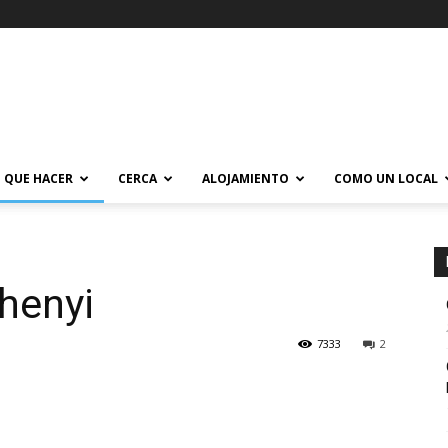
QUE HACER
CERCA
ALOJAMIENTO
COMO UN LOCAL
henyi
7333
2