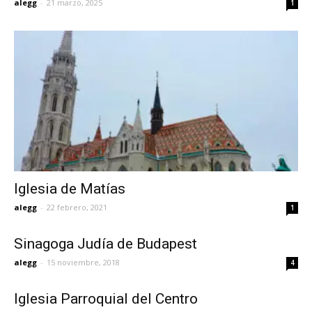
alegg
-
21 marzo, 2025
1
Iglesia de Matías
alegg
-
22 febrero, 2021
1
Sinagoga Judía de Budapest
alegg
-
15 noviembre, 2018
4
Iglesia Parroquial del Centro