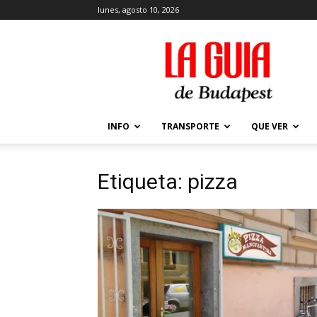
lunes, agosto 10, 2026
La
Guía
de
Budapest
–
Que
INFO
TRANSPORTE
QUE VER
ver
y
hacer
Etiqueta: pizza
en
Budapest