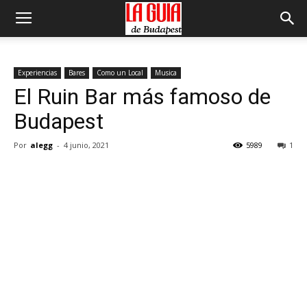
Experiencias
Bares
Como un Local
Musica
El Ruin Bar más famoso de
Budapest
Por
alegg
-
4 junio, 2021
5989
1