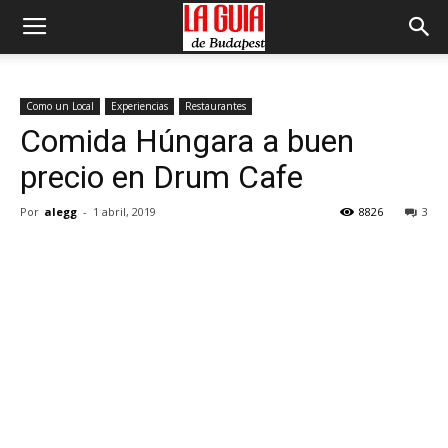
Como un Local
Experiencias
Restaurantes
Comida Húngara a buen
precio en Drum Cafe
Por
alegg
-
1 abril, 2019
8826
3