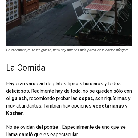
En el nombre ya se lee gulash, pero hay muchos más platos de la cocina húngara
La Comida
Hay gran variedad de platos típicos húngaros y todos
deliciosos. Realmente hay de todo, no se queden sólo con
el
gulash,
recomiendo probar las
sopas
, son riquísimas y
muy abundantes.
También hay opciones
vegetarianas
y
Kosher
.
No se oviden del postre!. Especialmente de uno que se
llama
samló
que es espectacular