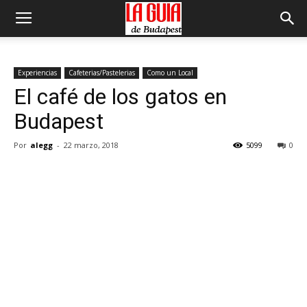
Experiencias
Cafeterias/Pastelerias
Como un Local
El café de los gatos en
Budapest
Por
alegg
-
22 marzo, 2018
5099
0