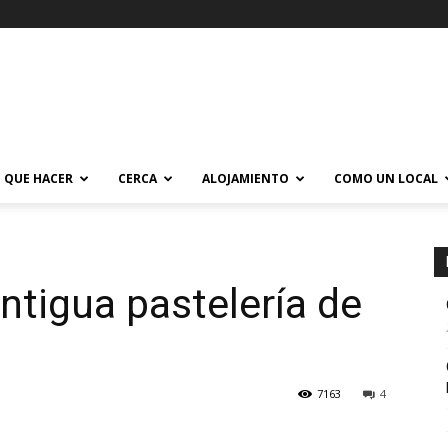
QUE HACER
CERCA
ALOJAMIENTO
COMO UN LOCAL
ntigua pastelería de
7163
4