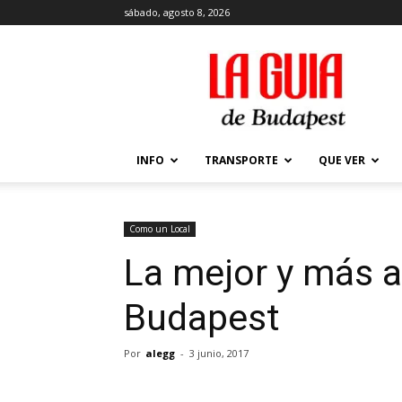
sábado, agosto 8, 2026
La
Guía
de
Budapest
–
Que
INFO
TRANSPORTE
QUE VER
ver
y
hacer
en
Como un Local
Budapest
La mejor y más a
Budapest
Por
alegg
-
3 junio, 2017