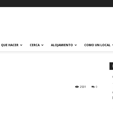
QUE HACER
CERCA
ALOJAMIENTO
COMO UN LOCAL
2531
0