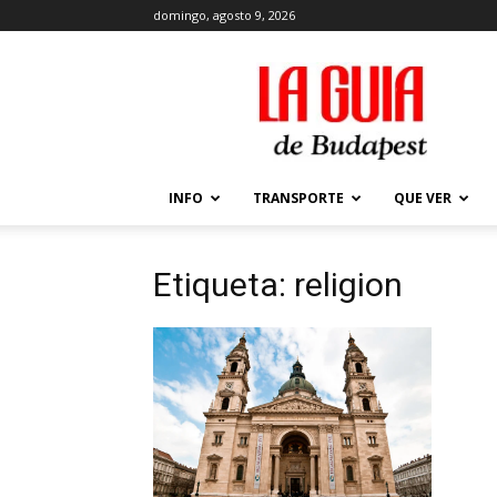
domingo, agosto 9, 2026
La
Guía
de
Budapest
–
Que
INFO
TRANSPORTE
QUE VER
ver
y
hacer
Etiqueta: religion
en
Budapest