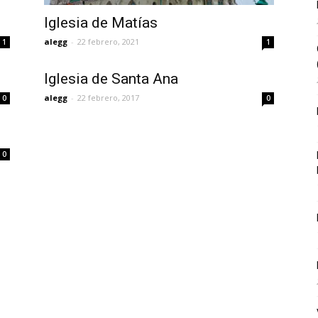
Iglesia de Matías
alegg
-
22 febrero, 2021
1
1
Iglesia de Santa Ana
alegg
-
22 febrero, 2017
0
0
0