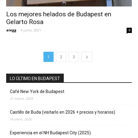
Los mejores helados de Budapest en
Gelarto Rosa
alegg
-
4 junio, 2021
0
1
2
3
LO ÚLTIMO EN BUDAPEST
Café New York de Budapest
21 marzo, 2026
Castillo de Buda (visitarlo en 2026 + precios y horarios)
16 enero, 2026
Experiencia en el NH Budapest City (2025)