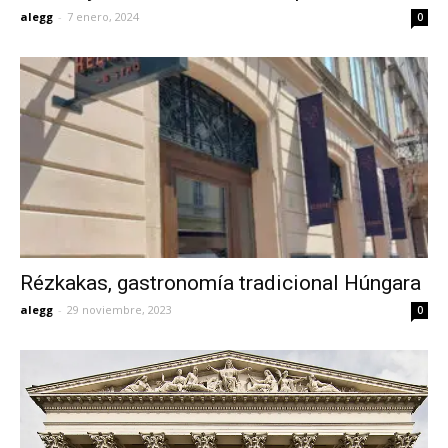
alegg
-
7 enero, 2024
0
Rézkakas, gastronomía tradicional Húngara
alegg
-
29 noviembre, 2023
0