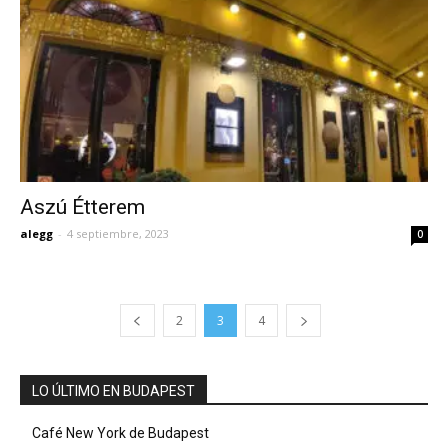
Aszú Étterem
alegg
-
4 septiembre, 2023
0
2
3
4
LO ÚLTIMO EN BUDAPEST
Café New York de Budapest