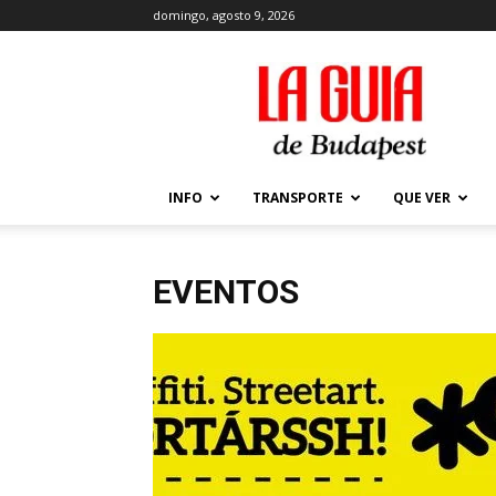
domingo, agosto 9, 2026
La
Guía
de
Budapest
–
Que
INFO
TRANSPORTE
QUE VER
ver
y
hacer
en
EVENTOS
Budapest