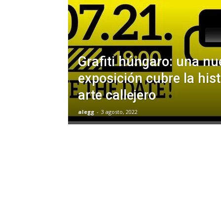
Grafiti húngaro: una nu
exposición cubre la hist
arte callejero
alegg
-
3 agosto, 2022