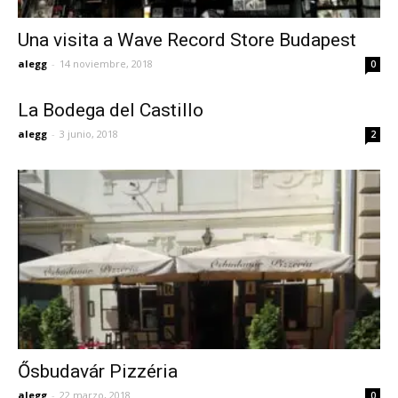
Una visita a Wave Record Store Budapest
alegg
-
14 noviembre, 2018
0
La Bodega del Castillo
alegg
-
3 junio, 2018
2
Ősbudavár Pizzéria
alegg
-
22 marzo, 2018
0