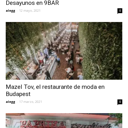
Desayunos en 9BAR
alegg
-
12 mayo, 2021
0
Mazel Tov, el restaurante de moda en
Budapest
alegg
-
17 marzo, 2021
0