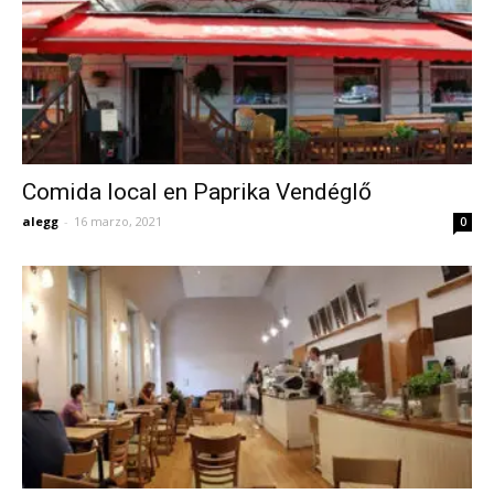
Comida local en Paprika Vendéglő
alegg
-
16 marzo, 2021
0