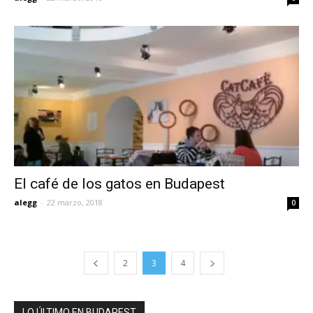
El café de los gatos en Budapest
alegg
-
22 marzo, 2018
0
2
3
4
LO ÚLTIMO EN BUDAPEST