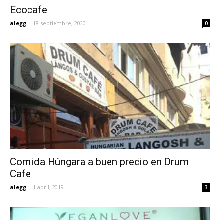
Ecocafe
alegg
-
18 septiembre, 2020
0
Comida Húngara a buen precio en Drum
Cafe
alegg
-
1 abril, 2019
3