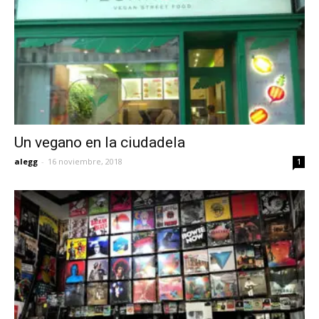
Un vegano en la ciudadela
alegg
-
16 noviembre, 2018
1